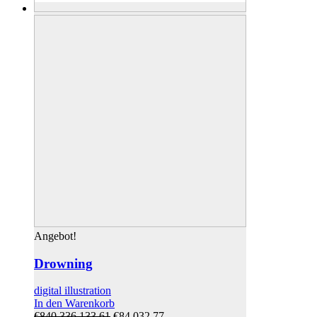
Angebot!
Drowning
digital illustration
In den Warenkorb
Ursprünglicher
Aktueller
€
840.336.133,61
€
84.032,77